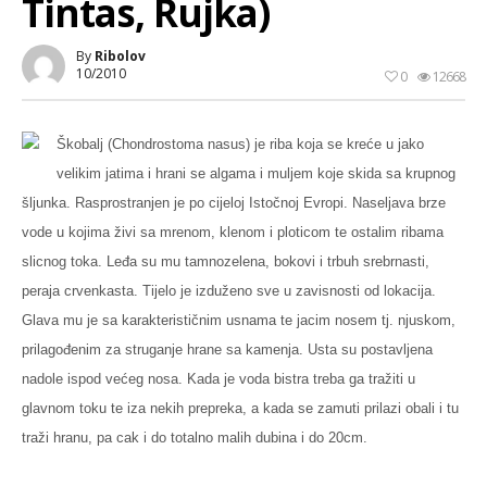
Tintas, Rujka)
By
Ribolov
10/2010
0
12668
Škobalj
(Chondrostoma nasus)
je riba koja se kreće u jako
velikim jatima i hrani se algama i muljem koje skida sa krupnog
šljunka. Rasprostranjen je po cijeloj Istočnoj Evropi. Naseljava brze
vode u kojima živi sa mrenom, klenom i ploticom te ostalim ribama
slicnog toka.
Leđa su mu tamnozelena, bokovi i trbuh srebrnasti,
peraja crvenkasta. Tijelo je izduženo sve u zavisnosti od lokacija.
Glava mu je sa karakterističnim usnama te jacim nosem tj. njuskom,
prilagođenim za struganje hrane sa kamenja. Usta su postavljena
nadole ispod većeg nosa.
Kada je voda bistra treba ga tražiti u
glavnom toku te iza nekih prepreka, a kada se zamuti prilazi obali i tu
traži hranu, pa cak i do totalno malih dubina i do 20cm.