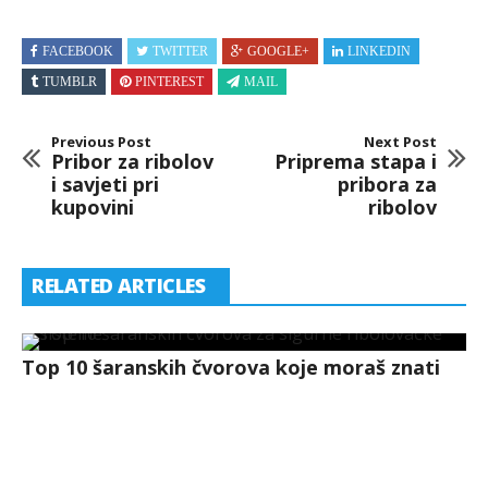
FACEBOOK
TWITTER
GOOGLE+
LINKEDIN
TUMBLR
PINTEREST
MAIL
Previous Post
Next Post
Pribor za ribolov
Priprema stapa i
i savjeti pri
pribora za
kupovini
ribolov
RELATED ARTICLES
Top 10 šaranskih čvorova koje moraš znati