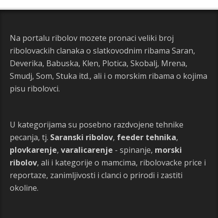
Na portalu ribolov mozete pronaci veliki broj
ribolovackih clanaka o slatkovodnim ribama Saran,
Deverika, Babuska, Klen, Plotica, Skobalj, Mrena,
Smudj, Som, Stuka itd., ali i o morskim ribama o kojima
pisu ribolovci.
U kategorijama su posebno razdvojene tehnike
pecanja, tj.
Saranski ribolov
,
feeder tehnika
,
plovkarenje
,
varalicarenje
- spinanje,
morski
ribolov
, ali i kategorije o mamcima, ribolovacke price i
reportaze, zanimljivosti i clanci o prirodi i zastiti
okoline.