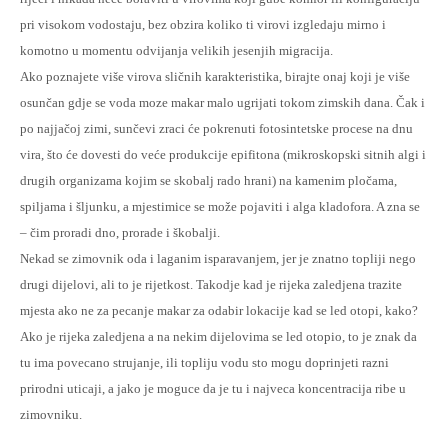
pri visokom vodostaju, bez obzira koliko ti virovi izgledaju mirno i
komotno u momentu odvijanja velikih jesenjih migracija.
Ako poznajete više virova sličnih karakteristika, birajte onaj koji je više
osunčan gdje se voda moze makar malo ugrijati tokom zimskih dana. Čak i
po najjačoj zimi, sunčevi zraci će pokrenuti fotosintetske procese na dnu
vira, što će dovesti do veće produkcije epifitona (mikroskopski sitnih algi i
drugih organizama kojim se skobalj rado hrani) na kamenim pločama,
spiljama i šljunku, a mjestimice se može pojaviti i alga kladofora. A zna se
– čim proradi dno, prorade i škobalji.
Nekad se zimovnik oda i laganim isparavanjem, jer je znatno topliji nego
drugi dijelovi, ali to je rijetkost. Takodje kad je rijeka zaledjena trazite
mjesta ako ne za pecanje makar za odabir lokacije kad se led otopi, kako?
Ako je rijeka zaledjena a na nekim dijelovima se led otopio, to je znak da
tu ima povecano strujanje, ili topliju vodu sto mogu doprinjeti razni
prirodni uticaji, a jako je moguce da je tu i najveca koncentracija ribe u
zimovniku.