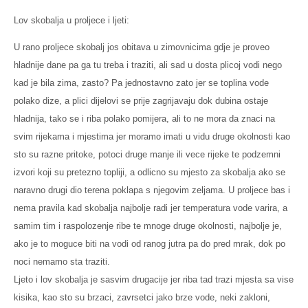
Lov skobalja u proljece i ljeti:
U rano proljece skobalj jos obitava u
zimovnicima
gdje je proveo
hladnije dane pa ga tu treba i traziti, ali sad u dosta plicoj vodi nego
kad je bila zima, zasto? Pa jednostavno zato jer se toplina vode
polako dize, a plici dijelovi se prije zagrijavaju dok dubina ostaje
hladnija, tako se i riba polako pomijera, ali to ne mora da znaci na
svim rijekama i mjestima jer moramo imati u vidu druge okolnosti kao
sto su razne pritoke, potoci druge manje ili vece rijeke te podzemni
izvori koji su pretezno topliji, a odlicno su mjesto za skobalja ako se
naravno drugi dio terena poklapa s njegovim zeljama. U proljece bas i
nema pravila kad skobalja najbolje radi jer temperatura vode varira, a
samim tim i raspolozenje ribe te mnoge druge okolnosti, najbolje je,
ako je to moguce biti na vodi od ranog jutra pa do pred mrak, dok po
noci nemamo sta traziti.
Ljeto i lov skobalja
je sasvim drugacije jer riba tad trazi mjesta sa vise
kisika, kao sto su brzaci, zavrsetci jako brze vode, neki zakloni,