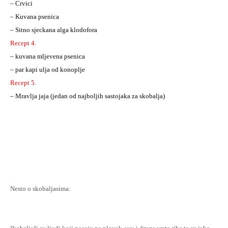
– Crvici
– Kuvana psenica
– Sitno sjeckana alga klodofora
Recept 4.
– kuvana mljevena psenica
– par kapi ulja od konoplje
Recept 5.
– Mravlja jaja (jedan od najboljih sastojaka za skobalja)
Nesto o skobaljasima: