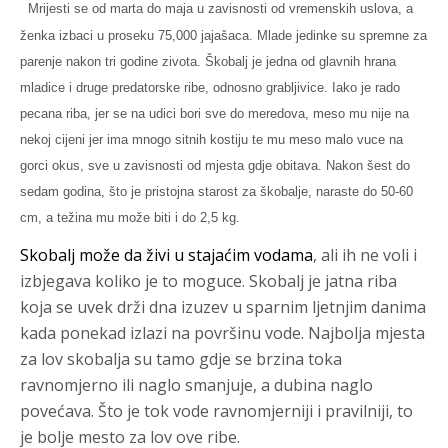
Mrijesti se
od marta do maja u zavisnosti od vremenskih uslova, a
ženka izbaci u proseku 75,000 jajašaca. Mlade jedinke su spremne za
parenje nakon tri godine zivota.
Škobalj je jedna od glavnih hrana
mladice i druge predatorske ribe, odnosno grabljivice. Iako je rado
pecana riba, jer se na udici bori sve do meredova, meso mu nije na
nekoj cijeni jer ima mnogo sitnih kostiju te mu meso malo vuce na
gorci okus, sve u zavisnosti od mjesta gdje obitava.
Nakon šest do
sedam godina, što je pristojna starost za škobalje, naraste do 50-60
cm, a težina mu može biti i do 2,5 kg.
Skobalj
može da živi u stajaćim vodama
, ali ih ne voli i
izbjegava koliko je to moguce. Skobalj je jatna riba
koja se uvek drži dna izuzev u sparnim ljetnjim danima
kada ponekad izlazi na površinu vode. Najbolja mjesta
za lov skobalja su tamo gdje se brzina toka
ravnomjerno ili naglo smanjuje, a dubina naglo
povećava. Što je tok vode ravnomjerniji i pravilniji, to
je bolje mesto za lov ove ribe.