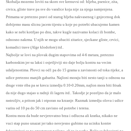
Skobalja mozemo loviti na skoro sve krenuvsi od: hljeba, psenice, zita,
crvica, gliste trave pa sve do varalice koja nije za njega namjenjena.
Primama se pretezno pravi od starog hljeba nakvasenog i gnjecenog dok
dobijemo masu slicnu jacem tijestu u koje po potrebi ubacujemo kamen
kako se nebi kotrljao po dnu, takve kugle nazivamo kolaci ili bombe,
odnosno nakrma. U njih se mogu ubaciti zitarice, sjeckane gliste, crvici,
komadici trave (Alge klodofore) itd..
Najbolje se lovi na plovak dugim stapovima od 4-6 metara, pretezno
karbonskim jer su laksi i osjetljiviji sto daje bolju kontru na vecim
udaljenostima. Plovci su od1 pa do 15 grama u zavisnosti od toka rijeke, a
udice pretezno manjih gabarita. Najloni moraju biti nesto tanji u odnosu na
druge vrste riba pa se krecu izmedju 0.10-0.20mm, najlon mora biti frisak
da nije dugo stajao u radnji ili lageru itd.. Takodje je pozeljno da je malo
rastezljiv, a pritom jak i otporan na krzanje. Razmak izmedju olova i udice
varira od 10 pa do 50 cm zavisno od potrebe i terena.
Kontra mora da bude nevjerovatno brza i odlucna ali kratka, nikako ne
vuci stap puno unazat jer tako nesvjesno gubimo na ucinku kontre
fokusirajuci se na opustenost najlona, ali to je varka. Bolje se fokusirati na