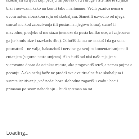
škobaljaši su ljudi koji pecaju na plovak ovu i druge vrste ribe te su jako
brzi i nervozni, kako na kontri tako i na šamaru. Većih prznica nema u
ovom našem ribarskom soju od skobaljasa. Staneš li uzvodno od njega,
smetaš mu kod zabacivanja (ili pustas na njegovu krmu), staneš li
nizvodno, presjeko si mu stazu (nemoze da pusta koliko oce, a i zajebavas
ga jer krmis nize i razvlacis ribu). Odlučiš da mu ne smetaš i da ga samo
posmatraš – ne valja, baksuziraš i nerviras ga svojim komentarisanjem ili
cutanjem (sigurno nesto smjeras). Ako ćutiš tad nisi naša raja jer si
vjerovatno dosao da ocinkas mjesto, ako progovoriš sereš, a nemas pojma o
pecanju. A ako nedaj bože ne prođeš sve ove ritualne faze skobaljasa i
susreta ispitivanja, već nedaj boze slobodno zagaziš u vodu i baciš
primamu po svom nahođenju – budi spreman na rat.
Loading
.
.
.