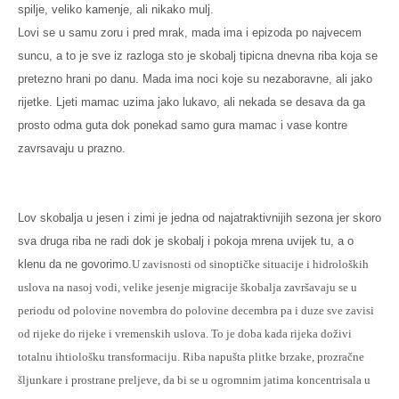
spilje, veliko kamenje, ali nikako mulj.
Lovi se u samu zoru i pred mrak, mada ima i epizoda po najvecem
suncu, a to je sve iz razloga sto je skobalj tipicna dnevna riba koja se
pretezno hrani po danu. Mada ima noci koje su nezaboravne, ali jako
rijetke. Ljeti mamac uzima jako lukavo, ali nekada se desava da ga
prosto odma guta dok ponekad samo gura mamac i vase kontre
zavrsavaju u prazno.
Lov skobalja u jesen i zimi
je jedna od najatraktivnijih sezona jer skoro
sva druga riba ne radi dok je skobalj i pokoja mrena uvijek tu, a o
klenu da ne govorimo.
U zavisnosti od sinoptičke situacije i hidroloških
uslova na nasoj vodi, velike jesenje migracije škobalja završavaju se u
periodu od polovine novembra do polovine decembra pa i duze sve zavisi
od rijeke do rijeke i vremenskih uslova. To je doba kada rijeka doživi
totalnu ihtiološku transformaciju. Riba napušta plitke brzake, prozračne
šljunkare i prostrane preljeve, da bi se u ogromnim jatima koncentrisala u