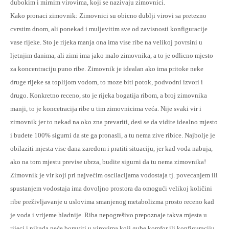
dubokim i mirnim virovima, koji se nazivaju zimovnici.
Kako pronaci zimovnik
: Zimovnici su obicno dublji virovi sa pretezno
cvrstim dnom, ali ponekad i muljevitim sve od zavisnosti konfiguracije
vase rijeke. Sto je rijeka manja ona ima vise ribe na velikoj povrsini u
ljetnjim danima, ali zimi ima jako malo zimovnika, a to je odlicno mjesto
za koncentraciju puno ribe. Zimovnik je idealan ako ima pritoke neke
druge rijeke sa toplijom vodom, to moze biti potok, podvodni izvori i
drugo. Konkretno receno,
sto je rijeka bogatija ribom, a broj zimovnika
manji, to je koncetracija ribe u tim zimovnicima veća. Nije svaki vir i
zimovnik jer to nekad na oko zna prevariti, desi se da vidite idealno mjesto
i budete 100% sigurni da ste ga pronasli, a tu nema zive ribice. Najbolje je
obilaziti mjesta vise dana zaredom i pratiti situaciju, jer kad voda nabuja,
ako na tom mjestu previse ubrza, budite sigurni da tu nema zimovnika!
Zimovnik
je vir koji pri najvećim oscilacijama vodostaja tj. povecanjem ili
spustanjem vodostaja ima dovoljno prostora da omogući velikoj količini
ribe preživljavanje u uslovima smanjenog metabolizma prosto receno kad
je voda i vrijeme hladnije. Riba nepogrešivo prepoznaje takva mjesta u
rijeci i nikada neće boraviti u virovima koji gube komfor ili konfiguraciju