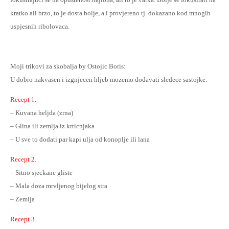
kratko ali brzo, to je dosta bolje, a i provjereno tj. dokazano kod mnogih
uspjesnih ribolovaca.
Moji trikovi za skobalja
by Ostojic Boris
:
U dobro nakvasen i izgnjecen hljeb mozemo dodavati sledece sastojke:
Recept 1.
– Kuvana heljda (zrna)
– Glina ili zemlja iz krticnjaka
– U sve to dodati par kapi ulja od konoplje ili lana
Recept 2.
– Sitno sjeckane gliste
– Mala doza mrvljenog bijelog sira
– Zemlja
Recept 3.