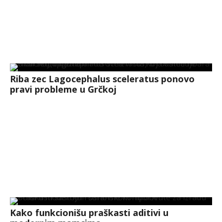
Riba zec Lagocephalus sceleratus ponovo
pravi probleme u Grčkoj
Kako funkcionišu praškasti aditivi u