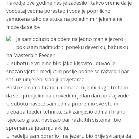
Takodje ove godine nas je zadesilo i takvo vreme da je
vodostaj veoma porastao i voda je poprilicno
zamucena tako da stuka na pojedinim rijekama ne
moze da se lovi.
Ja sam odlucio da odem na jedno manje jezero i
pokusam nadmudriti poneku deveriku, babusku
na Masterbih Feeder.
U subotu je vrijeme bilo jako kisovito i duvao je
snazan vjetar, medjutim poslje podne se razvedri par
sati uz umjereni slabiji povjetarac.
Posto sam ima hrane i mamaca, nije mi dugo trebalo
da se opredjelim da provedem jedan dan pokraj vode.
U subotu navece sam odma pripremio sve sto mi
treba za feeder tehniku, cak zamjesio odma i hranu,
isjeckao gliste, navezao par razlicitih sistema i bio
spreman za jutarnju akciju.
U nedelju sam poranio i na jezeru bio prije svitanja da