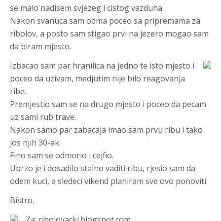
se malo nadisem svjezeg i cistog vazduha.
Nakon svanuca sam odma poceo sa pripremama za
ribolov, a posto sam stigao prvi na jezero mogao sam
da biram mjesto.
Izbacao sam par hranilica na jedno te isto mjesto i
poceo da uzivam, medjutim nije bilo reagovanja
ribe.
Premjestio sam se na drugo mjesto i poceo da pecam
uz sami rub trave.
Nakon samo par zabacaja imao sam prvu ribu i tako
jos njih 30-ak.
Fino sam se odmorio i cejfio.
Ubrzo je i dosadilo stalno vaditi ribu, rjesio sam da
odem kuci, a sledeci vikend planiram sve ovo ponoviti.
Bistro.
Za: ribolovacki.blogspot.com