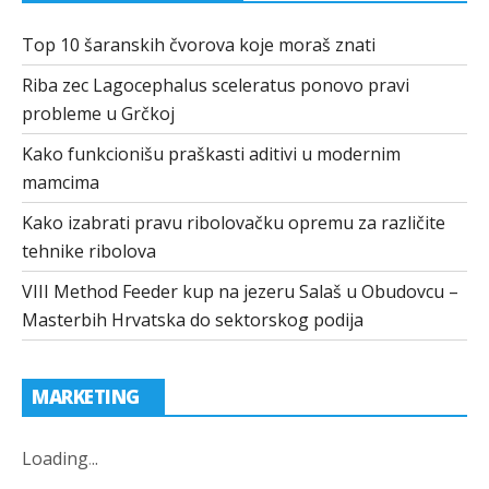
Top 10 šaranskih čvorova koje moraš znati
Riba zec Lagocephalus sceleratus ponovo pravi
probleme u Grčkoj
Kako funkcionišu praškasti aditivi u modernim
mamcima
Kako izabrati pravu ribolovačku opremu za različite
tehnike ribolova
VIII Method Feeder kup na jezeru Salaš u Obudovcu –
Masterbih Hrvatska do sektorskog podija
MARKETING
Loading
.
.
.