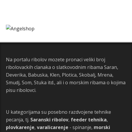
Na portalu ribolov mozete pronaci veliki broj
ribolovackih clanaka o slatkovodnim ribama Saran,
Deverika, Babuska, Klen, Plotica, Skobalj, Mrena,
Smudj, Som, Stuka itd., ali i o morskim ribama o kojima
pisu ribolovci.
U kategorijama su posebno razdvojene tehnike
pecanja, tj.
Saranski ribolov
,
feeder tehnika
,
plovkarenje
,
varalicarenje
- spinanje,
morski