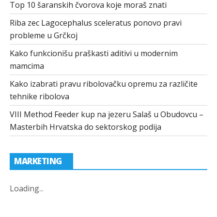
Top 10 šaranskih čvorova koje moraš znati
Riba zec Lagocephalus sceleratus ponovo pravi
probleme u Grčkoj
Kako funkcionišu praškasti aditivi u modernim
mamcima
Kako izabrati pravu ribolovačku opremu za različite
tehnike ribolova
VIII Method Feeder kup na jezeru Salaš u Obudovcu –
Masterbih Hrvatska do sektorskog podija
MARKETING
Loading
.
.
.