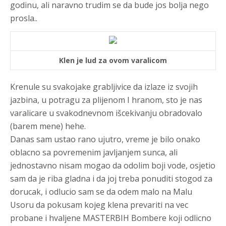
godinu, ali naravno trudim se da bude jos bolja nego
prosla..
Klen je lud za ovom varalicom
Krenule su svakojake grabljivice da izlaze iz svojih
jazbina, u potragu za plijenom I hranom, sto je nas
varalicare u svakodnevnom išcekivanju obradovalo
(barem mene) hehe.
Danas sam ustao rano ujutro, vreme je bilo onako
oblacno sa povremenim javljanjem sunca, ali
jednostavno nisam mogao da odolim boji vode, osjetio
sam da je riba gladna i da joj treba ponuditi stogod za
dorucak, i odlucio sam se da odem malo na Malu
Usoru da pokusam kojeg klena prevariti na vec
probane i hvaljene MASTERBIH Bombere koji odlicno