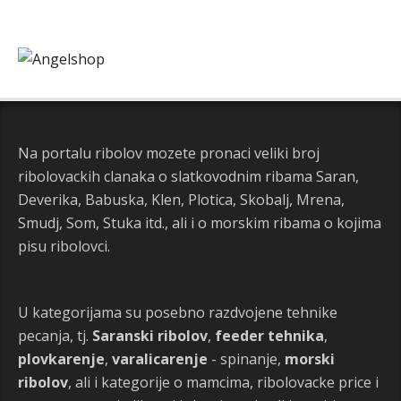
Na portalu ribolov mozete pronaci veliki broj
ribolovackih clanaka o slatkovodnim ribama Saran,
Deverika, Babuska, Klen, Plotica, Skobalj, Mrena,
Smudj, Som, Stuka itd., ali i o morskim ribama o kojima
pisu ribolovci.
U kategorijama su posebno razdvojene tehnike
pecanja, tj.
Saranski ribolov
,
feeder tehnika
,
plovkarenje
,
varalicarenje
- spinanje,
morski
ribolov
, ali i kategorije o mamcima, ribolovacke price i