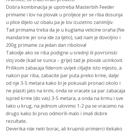
Dobra kombinacija je upotreba Masterbih Feeder
primame i lov na plovak u proljece jer se riba dosunja
u plice dijelo uz obalu pa je lov izuzetno zanimljiv.
Tad primama treba da je u kuglama velicine oraha (Ne
mandarine jer ona ide za ljeto), sad nam je dovoljno i
200g primame za jedan dan ribolova!
Takodje ako se riba podigne u srednji ili povrsinski
sloj vode (kad se sunca – grije) tad je plovak ucinkovit.
Prilikom zabacaja fiderom uvijek ciljajte isto mjesto, a
nakon par riba, zabacite par puta preko krme, dalje
od nje 3-5 metara kako bi je pokusali pronaci okolo i
ne plasiti jato na krmi, onda se vracate sa par zabacaja
ispred krme (do vas) 3-5 metara, a onda na krmu i sve
tako u krug, na jednom ulovimo 1-2 pa se vracamo na
drugo kako bi prvo odmorili malo i imali dobre
rezultate..
Deverika nije neki borac, ali krupniji primjerci itekako