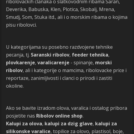
ribolovackih clanaka o slatkovodnim ribama Saran,
Deverika, Babuska, Klen, Plotica, Skobalj, Mrena,
Smudj, Som, Stuka itd., ali i o morskim ribama o kojima
pisu ribolovci.
U kategorijama su posebno razdvojene tehnike
pecanja, tj.
Saranski ribolov
,
feeder tehnika
,
plovkarenje
,
varalicarenje
- spinanje,
morski
ribolov
, ali i kategorije o mamcima, ribolovacke price i
reportaze, zanimljivosti i clanci o prirodi i zastiti
okoline.
Ako se bavite izradom olova, varalica i ostalog pribora
posjetite nas
Ribolov online shop
.
Kalupi za olova
,
kalupi za dzig glave
,
kalupi za
silikonske varalice
, topilice za olovo, plastisol, boje,