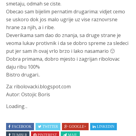
smetaju, odmah se ciste.
Obecao sam bijelim pernatim drugarima: vidjet cemo
se uskoro dok jos malo ugrije uz vise raznovrsne
hrane za njih, a i ribe.
Deverikama sam dao do znanja, sa druge strane je
veoma lukav protivnik i da se dobro spreme za sledeci
put jer sam ih ovaj vrlo brzo i lako nasamario 🙂
Dobra primama, dobro mjesto i zagrijan ribolovac
daju ribu 100%
Bistro drugari..
Za: ribolovacki.blogspot.com
Autor: Ostojic Boris
Loading
.
.
.
FACEBOOK
TWITTER
GOOGLE+
LINKEDIN
TUMBLR
PINTEREST
MAIL