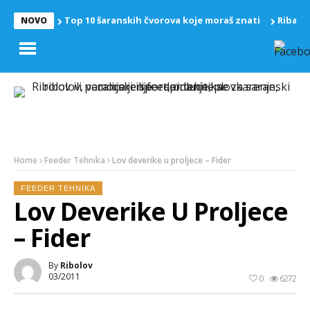
Top 10 šaranskih čvorova koje moraš znati
Riba z
NOVO
Home
Feeder Tehnika
Lov deverike u proljece – Fider
FEEDER TEHNIKA
Lov Deverike U Proljece
– Fider
By
Ribolov
03/2011
0
6272