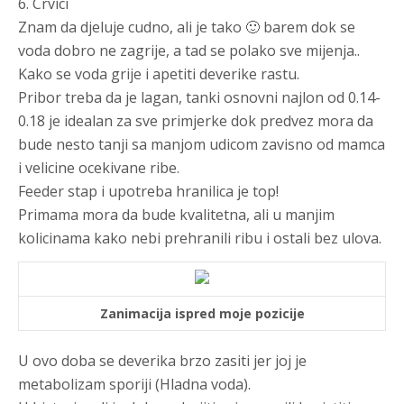
6. Crvici
Znam da djeluje cudno, ali je tako 🙂 barem dok se
voda dobro ne zagrije, a tad se polako sve mijenja..
Kako se voda grije i apetiti deverike rastu.
Pribor treba da je lagan, tanki osnovni najlon od 0.14-
0.18 je idealan za sve primjerke dok predvez mora da
bude nesto tanji sa manjom udicom zavisno od mamca
i velicine ocekivane ribe.
Feeder stap i upotreba hranilica je top!
Primama mora da bude kvalitetna, ali u manjim
kolicinama kako nebi prehranili ribu i ostali bez ulova.
Zanimacija ispred moje pozicije
U ovo doba se deverika brzo zasiti jer joj je
metabolizam sporiji (Hladna voda).