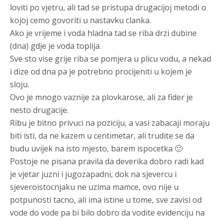
loviti po vjetru, ali tad se pristupa drugacijoj metodi o
kojoj cemo govoriti u nastavku clanka.
Ako je vrijeme i voda hladna tad se riba drzi dubine
(dna) gdje je voda toplija.
Sve sto vise grije riba se pomjera u plicu vodu, a nekad
i dize od dna pa je potrebno procijeniti u kojem je
sloju.
Ovo je mnogo vaznije za plovkarose, ali za fider je
nesto drugacije.
Ribu je bitno privuci na poziciju, a vasi zabacaji moraju
biti isti, da ne kazem u centimetar, ali trudite se da
budu uvijek na isto mjesto, barem ispocetka 🙂
Postoje ne pisana pravila da deverika dobro radi kad
je vjetar juzni i jugozapadni, dok na sjevercu i
sjeveroistocnjaku ne uzima mamce, ovo nije u
potpunosti tacno, ali ima istine u tome, sve zavisi od
vode do vode pa bi bilo dobro da vodite evidenciju na