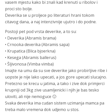
vasem mjestu kako bi znali kad krenuti u ribolov i
proci sto bolje.
Deverika se u proljece po literaturi hrani tokom
citavog dana, a naj intenzivnije ujutro i do podne.
Postoji pet pod vrsta deverike, a to su:
•
Deverika
(Abramis brama)
•
Crnooka deverika
(Abramis sapa)
•
Krupatica
(Blica bjoerkna)
•
Kesega
(Abramis ballerus)
•
Šljivonosa
(Vimba vimba)
Imajte na umu da su sve deverike jako probirljive ribe i
uopste je nije lako upecati, a jos gore upecati slucajno.
Pretezno se krecu u jatima, a tako i zive dok primjerci
krupniji od 3kg zive usamljenicki i njih je bas tesko
uloviti, ali nije nemoguce 🙂
Svaka deverika ima cudan sistem uzimanja mamca pa
treba malo vremena dok udjemo u stos.