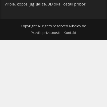
virble, kopce,
jig udice
, 3D oka i ostali pribor.
Copyright All rights reserved Ribolov.de
Pravila privatnosti
Kontakt