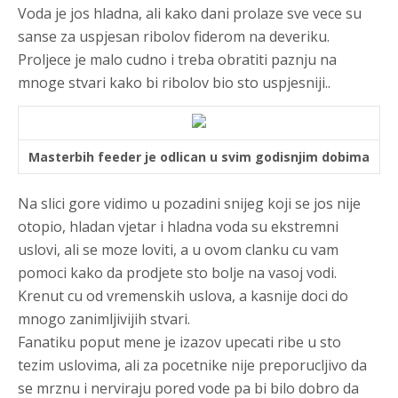
Voda je jos hladna, ali kako dani prolaze sve vece su
sanse za uspjesan ribolov fiderom na deveriku.
Proljece je malo cudno i treba obratiti paznju na
mnoge stvari kako bi ribolov bio sto uspjesniji..
Masterbih feeder je odlican u svim godisnjim dobima
Na slici gore vidimo u pozadini snijeg koji se jos nije
otopio, hladan vjetar i hladna voda su ekstremni
uslovi, ali se moze loviti, a u ovom clanku cu vam
pomoci kako da prodjete sto bolje na vasoj vodi.
Krenut cu od vremenskih uslova, a kasnije doci do
mnogo zanimljivijih stvari.
Fanatiku poput mene je izazov upecati ribe u sto
tezim uslovima, ali za pocetnike nije preporucljivo da
se mrznu i nerviraju pored vode pa bi bilo dobro da