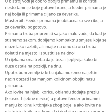
U bistroj vodi je dobro obojiti primamu ili koristiti
nesto tamnije boje gotove hrane, a feeder primama je
naj bolja ili primama ciljano za deveriku.
Masterbih Feeder primama
je ubitacna za sve ribe, a
za deveriku pogotovo.
Primamu treba pripremiti sa jako malo vode, da kad je
stisnemo sakom, dobijemo kompaktnu smjesu koja se
moze lako razbiti, ali imajte na umu da ona treba
doletiti na mjesto i spustiti se na dno!
U rijekama ona treba da je teza i ljepljivija kako bi
duze ostala na poziciji, na dnu.
Upotrebom zemlje iz krticnjaka mozemo na jeftin
nacin otezati i sa manjom kolicinom obojiti nasu
primamu.
Ako lovite na hljeb, koricu, oblandu dodajte prezlu
(krusne-hljebne mrvice) u gotove feeder primame i
manju kolicinu krticnjaka zbog boje, a ako lovite na
gliste isjeckajte par komada i dodajte u masu, secerac