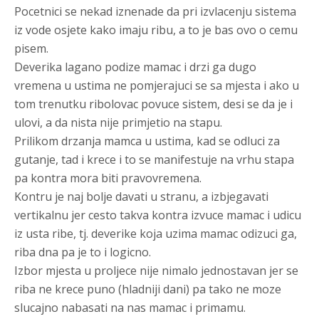
Pocetnici se nekad iznenade da pri izvlacenju sistema
iz vode osjete kako imaju ribu, a to je bas ovo o cemu
pisem.
Deverika lagano podize mamac i drzi ga dugo
vremena u ustima ne pomjerajuci se sa mjesta i ako u
tom trenutku ribolovac povuce sistem, desi se da je i
ulovi, a da nista nije primjetio na stapu.
Prilikom drzanja mamca u ustima, kad se odluci za
gutanje, tad i krece i to se manifestuje na vrhu stapa
pa kontra mora biti pravovremena.
Kontru je naj bolje davati u stranu, a izbjegavati
vertikalnu jer cesto takva kontra izvuce mamac i udicu
iz usta ribe, tj. deverike koja uzima mamac odizuci ga,
riba dna pa je to i logicno.
Izbor mjesta u proljece nije nimalo jednostavan jer se
riba ne krece puno (hladniji dani) pa tako ne moze
slucajno nabasati na nas mamac i primamu.