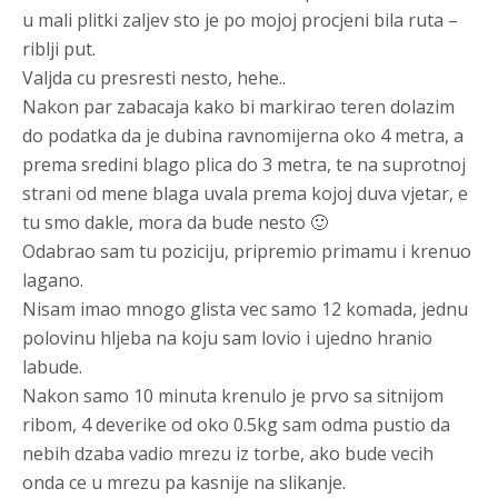
u mali plitki zaljev sto je po mojoj procjeni bila ruta –
riblji put.
Valjda cu presresti nesto, hehe..
Nakon par zabacaja kako bi markirao teren dolazim
do podatka da je dubina ravnomijerna oko 4 metra, a
prema sredini blago plica do 3 metra, te na suprotnoj
strani od mene blaga uvala prema kojoj duva vjetar, e
tu smo dakle, mora da bude nesto 🙂
Odabrao sam tu poziciju, pripremio primamu i krenuo
lagano.
Nisam imao mnogo glista vec samo 12 komada, jednu
polovinu hljeba na koju sam lovio i ujedno hranio
labude.
Nakon samo 10 minuta krenulo je prvo sa sitnijom
ribom, 4 deverike od oko 0.5kg sam odma pustio da
nebih dzaba vadio mrezu iz torbe, ako bude vecih
onda ce u mrezu pa kasnije na slikanje.