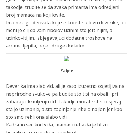
takodje, trudite se da svaka primama ima odredjeni
broj mamaca na koji lovite.
Ima mnogo derivata koji se koriste u lovu deverike, ali
meni je cilj da vam ribolov ucinim sto jeftinijim, a
ucinkovitijim, izbjegavajuci dodatne troskove na
arome, ljepila, boje i druge dodatke..
Zaljev
Deverika ima slab vid, ali je zato izuzetno osjetljiva na
neprirodne zvukove pa budite sto tisi na obali i pri
zabacaju, krmljenju itd..Takodje morate steci osjecaj
sta je uzimanje, a sta zapinjanje ribe o najlon jer kao
sto smo rekli ona slabo vidi.
Kad smo vec kod vida, mamac treba da je blizu
hranilice, to znaci kraci predvez!