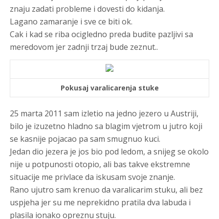
znaju zadati probleme i dovesti do kidanja.
Lagano zamaranje i sve ce biti ok.
Cak i kad se riba ocigledno preda budite pazljivi sa
meredovom jer zadnji trzaj bude zeznut..
Pokusaj varalicarenja stuke
25 marta 2011 sam izletio na jedno jezero u Austriji,
bilo je izuzetno hladno sa blagim vjetrom u jutro koji
se kasnije pojacao pa sam smugnuo kuci.
Jedan dio jezera je jos bio pod ledom, a snijeg se okolo
nije u potpunosti otopio, ali bas takve ekstremne
situacije me privlace da iskusam svoje znanje.
Rano ujutro sam krenuo da varalicarim stuku, ali bez
uspjeha jer su me neprekidno pratila dva labuda i
plasila ionako opreznu stuju.