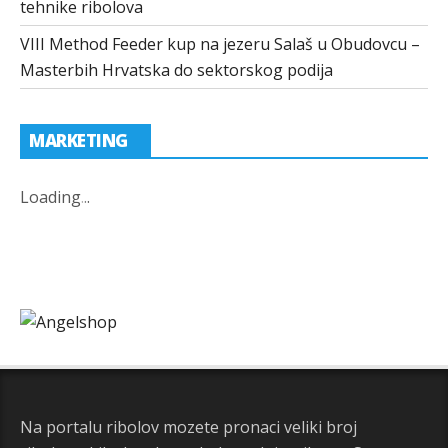
tehnike ribolova
VIII Method Feeder kup na jezeru Salaš u Obudovcu –
Masterbih Hrvatska do sektorskog podija
MARKETING
Loading
.
.
.
Na portalu ribolov mozete pronaci veliki broj