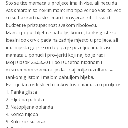
Sto se tice mamaca u proljece ima ih vise, ali necu da
vas smaram sa nekim mamcima tipa
ver de vas
itd. vec
cu se bazirati na skroman i prosjecan ribolovacki
budzet te pristupacnost svakom ribolovcu.
Mamci poput hljebne pahulje, korice, tanke gliste su
idealni dok crvic pada na zadnje mjesto u proljece, ali
ima mjesta gdje je on top pa je pozeljno imati vise
mamaca u ponudi i provjeriti koji naj bolje radi.
Moj izlazak 25.03.2011 po izuzetno hladnom i
ekstremnom vremenu je dao naj bolje rezultate sa
tankom glistom i malom pahuljom hljeba.
Evo i jedan redoslijed ucinkovitosti mamaca u proljece.
1. Tanka glista
2. Hljebna pahulja
3. Natopljena oblanda
4. Korica hljeba
5. Kukuruz secerac