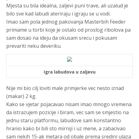
Mjesta su bila idealna, zaljevi puni trave, ali uzalud je
bilo sve kad labudi ateriraju i igraju se u vodi.
Imao sam pola jednog pakovanja Masterbih Feeder
primame u torbi koje je ostalo od proslog ribolova pa
sam dosao na ideju da okusam srecu i pokusam
prevariti neku deveriku.
Igra labudova u zaljevu
Nije mi bio cilj loviti male primjerke vec nesto iznad
(makar) 2 kg.
Kako se vjetar pojacavao nisam imao mnogo vremena
da istrazujem pozicije i biram, vec sam se smjestio na
jednu staru platformu, labudove sam konstantno
hranio kako bi bili sto mirniji i uz mene, a zabacivao
sam nekih 15-ak metara od obale prema sredini ulaza