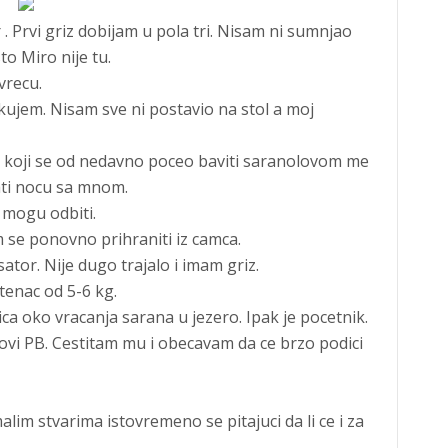
. Prvi griz dobijam u pola tri. Nisam ni sumnjao
sto Miro nije tu.
vrecu.
kujem. Nisam sve ni postavio na stol a moj
 koji se od nedavno poceo baviti saranolovom me
tati nocu sa mnom.
 mogu odbiti.
 se ponovno prihraniti iz camca.
tor. Nije dugo trajalo i imam griz.
tenac od 5-6 kg.
ca oko vracanja sarana u jezero. Ipak je pocetnik.
ovi PB. Cestitam mu i obecavam da ce brzo podici
lim stvarima istovremeno se pitajuci da li ce i za