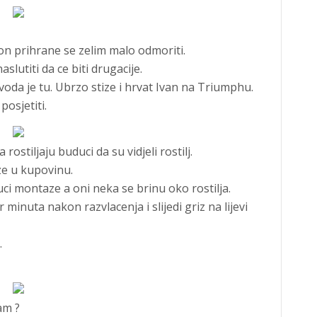
on prihrane se zelim malo odmoriti.
lutiti da ce biti drugacije.
 voda je tu. Ubrzo stize i hrvat Ivan na Triumphu.
posjetiti.
ostiljaju buduci da su vidjeli rostilj.
ze u kupovinu.
uci montaze a oni neka se brinu oko rostilja.
r minuta nakon razvlacenja i slijedi griz na lijevi
.
am ?