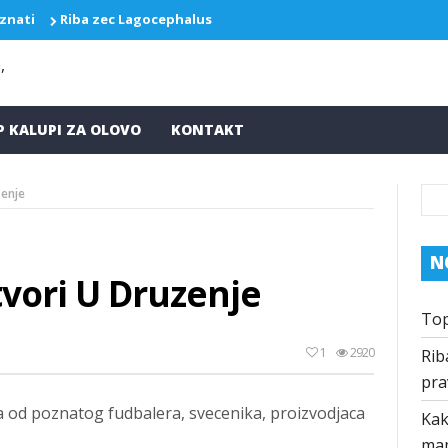
 znati
Riba zec Lagocephalus sceleratus ponovo pravi probleme
P KALUPI ZA OLOVO
KONTAKT
zenje
N
tvori U Druzenje
Top
1
2920
Rib
pra
a od poznatog fudbalera, svecenika, proizvodjaca
Kak
ma