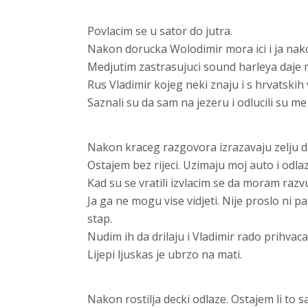
Povlacim se u sator do jutra.
Nakon dorucka Wolodimir mora ici i ja nak
Medjutim zastrasujuci sound harleya daje nas
Rus Vladimir kojeg neki znaju i s hrvatskih
Saznali su da sam na jezeru i odlucili su me 
Nakon kraceg razgovora izrazavaju zelju da r
Ostajem bez rijeci. Uzimaju moj auto i odla
Kad su se vratili izvlacim se da moram razv
Ja ga ne mogu vise vidjeti. Nije proslo ni pa
stap.
Nudim ih da drilaju i Vladimir rado prihvaca
Lijepi ljuskas je ubrzo na mati.
Nakon rostilja decki odlaze. Ostajem li to s