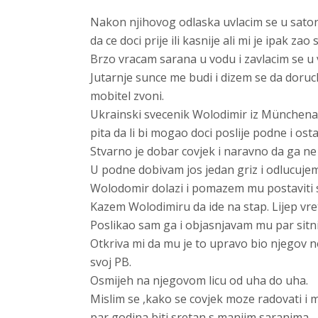
Nakon njihovog odlaska uvlacim se u sator 
da ce doci prije ili kasnije ali mi je ipak zao 
Brzo vracam sarana u vodu i zavlacim se u 
Jutarnje sunce me budi i dizem se da doruc
mobitel zvoni.
Ukrainski svecenik Wolodimir iz Münchena
pita da li bi mogao doci poslije podne i os
Stvarno je dobar covjek i naravno da ga ne
U podne dobivam jos jedan griz i odlucujem
Wolodomir dolazi i pomazem mu postaviti sa
Kazem Wolodimiru da ide na stap. Lijep vre
Poslikao sam ga i objasnjavam mu par sitni
Otkriva mi da mu je to upravo bio njegov n
svoj PB.
Osmijeh na njegovom licu od uha do uha.
Mislim se ,kako se covjek moze radovati i ma
par godina biti sretan s manjim saranima.