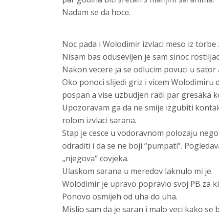
Nadam se da hoce.
Noc pada i Wolodimir izvlaci meso iz torbe z
Nisam bas odusevljen je sam sinoc rostiljao
Nakon vecere ja se odlucim povuci u sator a
Oko ponoci slijedi griz i vicem Wolodimiru d
pospan a vise uzbudjen radi par gresaka ko
Upozoravam ga da ne smije izgubiti kontak
rolom izvlaci sarana.
Stap je cesce u vodoravnom polozaju nego
odraditi i da se ne boji “pumpati”. Pogled
„njegova“ covjeka.
Ulaskom sarana u meredov laknulo mi je.
Wolodimir je upravo popravio svoj PB za k
Ponovo osmijeh od uha do uha.
Mislio sam da je saran i malo veci kako se b