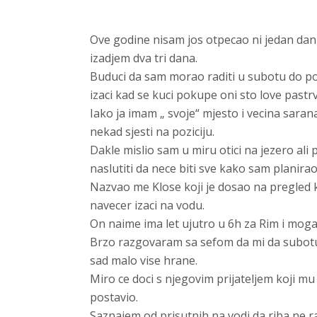
Ove godine nisam jos otpecao ni jedan dan
izadjem dva tri dana.
Buduci da sam morao raditi u subotu do po
izaci kad se kuci pokupe oni sto love pastrv
Iako ja imam „ svoje“ mjesto i vecina saran
nekad sjesti na poziciju.
Dakle mislio sam u miru otici na jezero ali
naslutiti da nece biti sve kako sam planirao
Nazvao me Klose koji je dosao na pregled 
navecer izaci na vodu.
On naime ima let ujutro u 6h za Rim i mogao
Brzo razgovaram sa sefom da mi da subotu
sad malo vise hrane.
Miro ce doci s njegovim prijateljem koji mu 
postavio.
Saznajem od prisutnih na vodi da riba ne ra