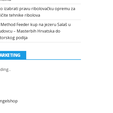
o izabrati pravu ribolovačku opremu za
ličite tehnike ribolova
I Method Feeder kup na jezeru Salaš u
dovcu – Masterbih Hrvatska do
torskog podija
ARKETING
ding
.
.
.