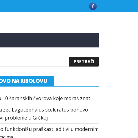
 u Grčkoj
Kako funkcionišu praškasti aditivi u modernim mamci
OVO NA RIBOLOVU
 10 šaranskih čvorova koje moraš znati
a zec Lagocephalus sceleratus ponovo
vi probleme u Grčkoj
o funkcionišu praškasti aditivi u modernim
mcima