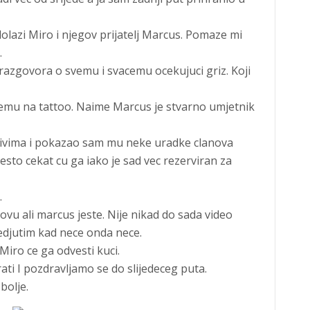
 dolazi Miro i njegov prijatelj Marcus. Pomaze mi
.
 razgovora o svemu i svacemu ocekujuci griz. Koji
li temu na tattoo. Naime Marcus je stvarno umjetnik
ivima i pokazao sam mu neke uradke clanova
sto cekat cu ga iako je sad vec rezerviran za
.
lovu ali marcus jeste. Nije nikad do sada video
 Medjutim kad nece onda nece.
iro ce ga odvesti kuci.
ti I pozdravljamo se do slijedeceg puta.
bolje.