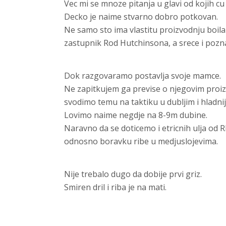
Vec mi se mnoze pitanja u glavi od kojih cu
Decko je naime stvarno dobro potkovan.
Ne samo sto ima vlastitu proizvodnju boila 
zastupnik Rod Hutchinsona, a srece i pozn
Dok razgovaramo postavlja svoje mamce.
Ne zapitkujem ga previse o njegovim proizv
svodimo temu na taktiku u dubljim i hladnij
Lovimo naime negdje na 8-9m dubine.
Naravno da se doticemo i etricnih ulja od 
odnosno boravku ribe u medjuslojevima.
Nije trebalo dugo da dobije prvi griz.
Smiren dril i riba je na mati.