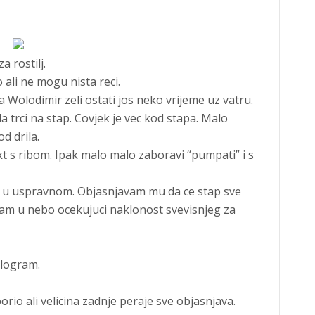
a rostilj.
 ali ne mogu nista reci.
 Wolodimir zeli ostati jos neko vrijeme uz vatru.
a trci na stap. Covjek je vec kod stapa. Malo
d drila.
t s ribom. Ipak malo malo zaboravi “pumpati” i s
 u uspravnom. Objasnjavam mu da ce stap sve
avam u nebo ocekujuci naklonost svevisnjeg za
ilogram.
orio ali velicina zadnje peraje sve objasnjava.