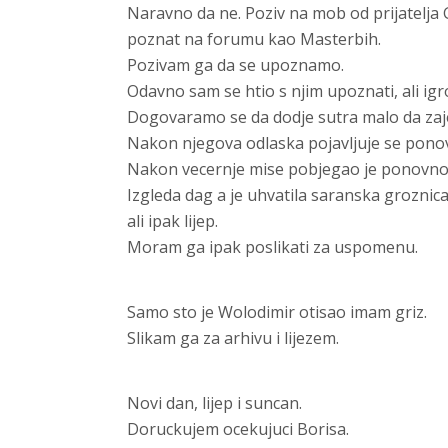
Naravno da ne. Poziv na mob od prijatelja G
poznat na forumu kao Masterbih.
Pozivam ga da se upoznamo.
Odavno sam se htio s njim upoznati, ali igro
Dogovaramo se da dodje sutra malo da zaj
Nakon njegova odlaska pojavljuje se ponovn
Nakon vecernje mise pobjegao je ponovno 
Izgleda dag a je uhvatila saranska groznica
ali ipak lijep.
Moram ga ipak poslikati za uspomenu.
Samo sto je Wolodimir otisao imam griz.
Slikam ga za arhivu i lijezem.
Novi dan, lijep i suncan.
Doruckujem ocekujuci Borisa.