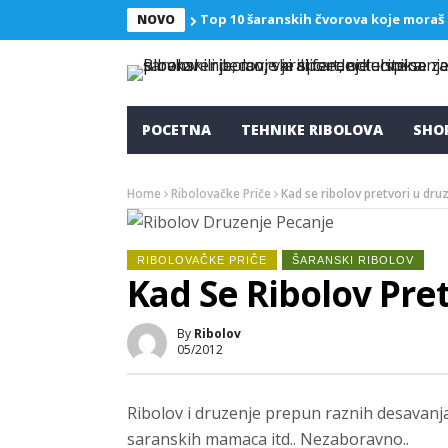
Top 10 šaranskih čvorova koje moraš
NOVO
POCETNA
TEHNIKE RIBOLOVA
SHO
Home
Ribolovačke Priče
Kad se ribolov pretvori u dru
RIBOLOVAČKE PRIČE
ŠARANSKI RIBOLOV
Kad Se Ribolov Pre
By
Ribolov
05/2012
Ribolov i druzenje prepun raznih desavanj
saranskih mamaca itd.. Nezaboravno..