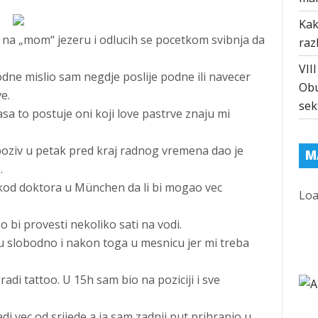
Kak
 na „mom“ jezeru i odlucih se pocetkom svibnja da
raz
VII
dne mislio sam negdje poslije podne ili navecer
Obu
e.
sek
asa to postuje oni koji love pastrve znaju mi
 poziv u petak pred kraj radnog vremena dao je
M
.
kod doktora u München da li bi mogao vec
Loa
 bi provesti nekoliko sati na vodi.
 slobodno i nakon toga u mesnicu jer mi treba
radi tattoo. U 15h sam bio na poziciji i sve
di vec od srijede a ja sam zadnji put prihranio u