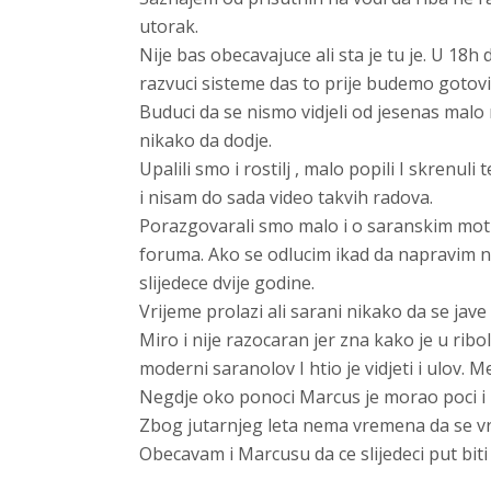
utorak.
Nije bas obecavajuce ali sta je tu je. U 18h
razvuci sisteme das to prije budemo gotovi
Buduci da se nismo vidjeli od jesenas malo
nikako da dodje.
Upalili smo i rostilj , malo popili I skrenu
i nisam do sada video takvih radova.
Porazgovarali smo malo i o saranskim mot
foruma. Ako se odlucim ikad da napravim ne
slijedece dvije godine.
Vrijeme prolazi ali sarani nikako da se jave 
Miro i nije razocaran jer zna kako je u ribo
moderni saranolov I htio je vidjeti i ulov.
Negdje oko ponoci Marcus je morao poci i M
Zbog jutarnjeg leta nema vremena da se vra
Obecavam i Marcusu da ce slijedeci put biti 