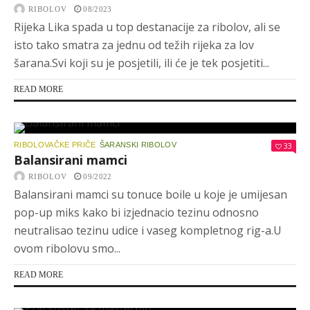
RIBOLOV
08/2023
Rijeka Lika spada u top destanacije za ribolov, ali se
isto tako smatra za jednu od težih rijeka za lov
šarana.Svi koji su je posjetili, ili će je tek posjetiti...
READ MORE
RIBOLOVAČKE PRIČE
ŠARANSKI RIBOLOV
33
Balansirani mamci
RIBOLOV
09/2022
Balansirani mamci su tonuce boile u koje je umijesan
pop-up miks kako bi izjednacio tezinu odnosno
neutralisao tezinu udice i vaseg kompletnog rig-a.U
ovom ribolovu smo...
READ MORE