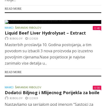
READ MORE
MAMCI
ŠARANSKI RIBOLOV
40
Liquid Beef Liver Hydrolysat – Extract
RIBOLOV
12/2020
Masterbih proslavlja 10. Godina postojanja, a tim
povodom su izbacili 3 nova proizvoda po izuzetno
povoljnim cijenama.Nase posjetioce je najvise
zanimalo vise detalja u...
READ MORE
MAMCI
ŠARANSKI RIBOLOV
30
Dodatci Biljnog i Mlijecnog Porijekla za boile
RIBOLOV
12/2019
Nastavljamo sa serijalom pod imenom “Sastojci za