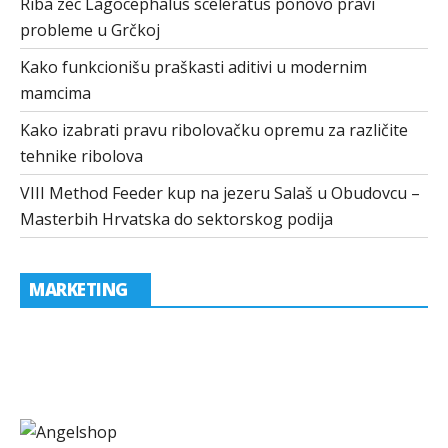
Riba zec Lagocephalus sceleratus ponovo pravi
probleme u Grčkoj
Kako funkcionišu praškasti aditivi u modernim
mamcima
Kako izabrati pravu ribolovačku opremu za različite
tehnike ribolova
VIII Method Feeder kup na jezeru Salaš u Obudovcu –
Masterbih Hrvatska do sektorskog podija
MARKETING