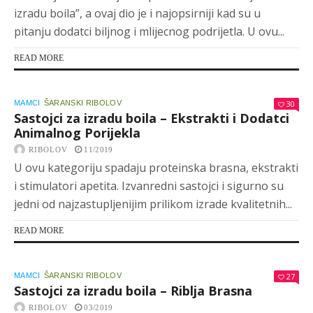
izradu boila”, a ovaj dio je i najopsirniji kad su u
pitanju dodatci biljnog i mlijecnog podrijetla. U ovu...
READ MORE
MAMCI
ŠARANSKI RIBOLOV
30
Sastojci za izradu boila – Ekstrakti i Dodatci
Animalnog Porijekla
RIBOLOV
11/2019
U ovu kategoriju spadaju proteinska brasna, ekstrakti
i stimulatori apetita. Izvanredni sastojci i sigurno su
jedni od najzastupljenijim prilikom izrade kvalitetnih...
READ MORE
MAMCI
ŠARANSKI RIBOLOV
27
Sastojci za izradu boila – Riblja Brasna
RIBOLOV
03/2019