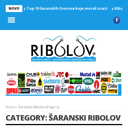
Top 10 šaranskih čvorova koje moraš znati
Riba z
NOVO
Home
Šaranski Ribolov
(Page 2)
CATEGORY: ŠARANSKI RIBOLOV