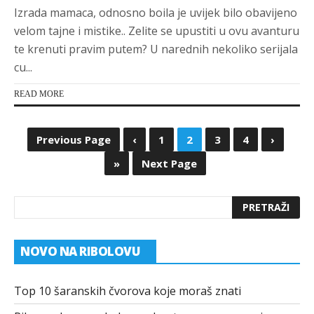
Izrada mamaca, odnosno boila je uvijek bilo obavijeno
velom tajne i mistike.. Zelite se upustiti u ovu avanturu
te krenuti pravim putem? U narednih nekoliko serijala
cu...
READ MORE
Previous Page
‹
1
2
3
4
›
»
Next Page
NOVO NA RIBOLOVU
Top 10 šaranskih čvorova koje moraš znati