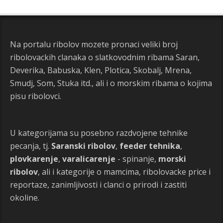
Na portalu ribolov mozete pronaci veliki broj
ribolovackih clanaka o slatkovodnim ribama Saran,
Deverika, Babuska, Klen, Plotica, Skobalj, Mrena,
Smudj, Som, Stuka itd., ali i o morskim ribama o kojima
pisu ribolovci.
U kategorijama su posebno razdvojene tehnike
pecanja, tj.
Saranski ribolov
,
feeder tehnika
,
plovkarenje
,
varalicarenje
- spinanje,
morski
ribolov
, ali i kategorije o mamcima, ribolovacke price i
reportaze, zanimljivosti i clanci o prirodi i zastiti
okoline.