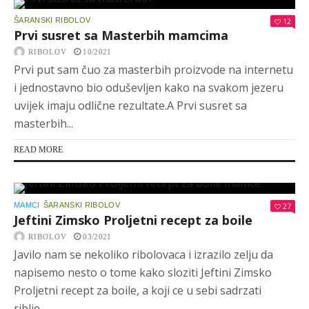
ŠARANSKI RIBOLOV
12
Prvi susret sa Masterbih mamcima
RIBOLOV
10/2021
Prvi put sam čuo za masterbih proizvode na internetu
i jednostavno bio oduševljen kako na svakom jezeru
uvijek imaju odlične rezultate.A Prvi susret sa
masterbih...
READ MORE
MAMCI
ŠARANSKI RIBOLOV
27
Jeftini Zimsko Proljetni recept za boile
RIBOLOV
03/2021
Javilo nam se nekoliko ribolovaca i izrazilo zelju da
napisemo nesto o tome kako sloziti Jeftini Zimsko
Proljetni recept za boile, a koji ce u sebi sadrzati
riblje...