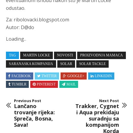
eventualnom ishodu nakon sto je Martin Locke
odustao.
Za: ribolovacki.blogspot.com
Autor: D@do
Loading
.
.
.
TAG
MARTIN LOCKE
NOVOSTI
PROIZVODNJA MAMACA
SARANASKA KOMPANIJA
SOLAR
SOLAR TACKLE
FACEBOOK
TWITTER
GOOGLE+
LINKEDIN
TUMBLR
PINTEREST
MAIL
Previous Post
Next Post
Lančano
Trakker, Cygnet
trovanje rijeka:
i Aqua prekidaju
Spreča, Bosna,
suradnju sa
Sava!
kompanijom
Korda