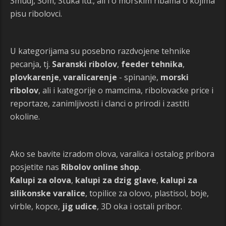
Smudj, Som, Stuka itd., ali i o morskim ribama o kojima
pisu ribolovci.
U kategorijama su posebno razdvojene tehnike
pecanja, tj.
Saranski ribolov
,
feeder tehnika
,
plovkarenje
,
varalicarenje
- spinanje,
morski
ribolov
, ali i kategorije o mamcima, ribolovacke price i
reportaze, zanimljivosti i clanci o prirodi i zastiti
okoline.
Ako se bavite izradom olova, varalica i ostalog pribora
posjetite nas
Ribolov online shop
.
Kalupi za olova
,
kalupi za dzig glave
,
kalupi za
silikonske varalice
, topilice za olovo, plastisol, boje,
virble, kopce,
jig udice
, 3D oka i ostali pribor.