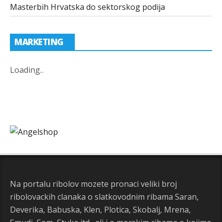
Masterbih Hrvatska do sektorskog podija
MARKETING
Loading
.
.
.
Na portalu ribolov mozete pronaci veliki broj
ribolovackih clanaka o slatkovodnim ribama Saran,
Deverika, Babuska, Klen, Plotica, Skobalj, Mrena,