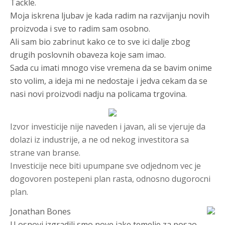
Tackle.
Moja iskrena ljubav je kada radim na razvijanju novih
proizvoda i sve to radim sam osobno.
Ali sam bio zabrinut kako ce to sve ici dalje zbog
drugih poslovnih obaveza koje sam imao.
Sada cu imati mnogo vise vremena da se bavim onime
sto volim, a ideja mi ne nedostaje i jedva cekam da se
nasi novi proizvodi nadju na policama trgovina.
Izvor investicije nije naveden i javan, ali se vjeruje da
dolazi iz industrije, a ne od nekog investitora sa
strane van branse.
Investicije nece biti upumpane sve odjednom vec je
dogovoren postepeni plan rasta, odnosno dugorocni
plan.
Jonathan Bones
U osnovi izgradili smo nove jake temelje za posao