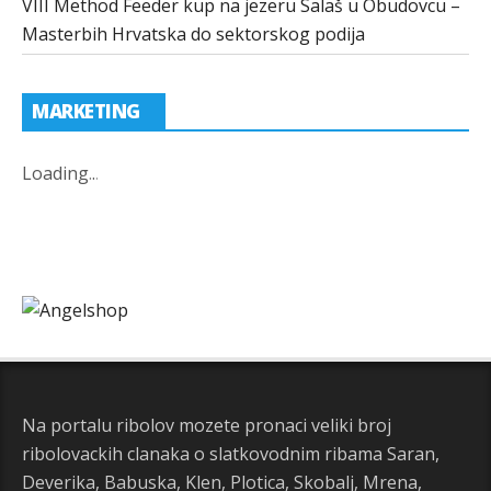
VIII Method Feeder kup na jezeru Salaš u Obudovcu –
Masterbih Hrvatska do sektorskog podija
MARKETING
Loading
.
.
.
Na portalu ribolov mozete pronaci veliki broj
ribolovackih clanaka o slatkovodnim ribama Saran,
Deverika, Babuska, Klen, Plotica, Skobalj, Mrena,