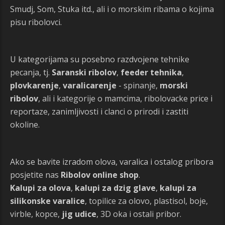
Smudj, Som, Stuka itd., ali i o morskim ribama o kojima
pisu ribolovci.
U kategorijama su posebno razdvojene tehnike
pecanja, tj.
Saranski ribolov
,
feeder tehnika
,
plovkarenje
,
varalicarenje
- spinanje,
morski
ribolov
, ali i kategorije o mamcima, ribolovacke price i
reportaze, zanimljivosti i clanci o prirodi i zastiti
okoline.
Ako se bavite izradom olova, varalica i ostalog pribora
posjetite nas
Ribolov online shop
.
Kalupi za olova
,
kalupi za dzig glave
,
kalupi za
silikonske varalice
, topilice za olovo, plastisol, boje,
virble, kopce,
jig udice
, 3D oka i ostali pribor.