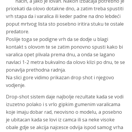
nacin, a jako je lovan. Nakon izbacaja potrebno je
pricekati da olovo dotakne dno, a zatim treba spustiti
vrh stapa da i varalica ili keder padne na dno lebdeći
poput mrtvog lista sto posebno iritira stuku te ostale
predatore.
Poslije toga se podigne vrh da se dodje u blagi
kontakt s olovom te se zatim ponovno spusti kako bi
varalica opet plivala prema dnu, a onda se lagano
navlaci 1-2 metra bukvalno da olovo klizi po dnu, te se
ponavlja prethodna radnja.
Na slici gore vidimo prikazan drop shot i njegovo
vodjenje.
Drop-shot sistem daje najbolje rezultate kada se vodi
izuzetno polako i s vrlo gipkim gumenim varalicama
koje imaju dobar rad, neovisno o modelu, a posebno
je ubitacan kada se lovi iz camca ili sa neke visoke
obale gdje se akcija najcesce odvija ispod samog vrha