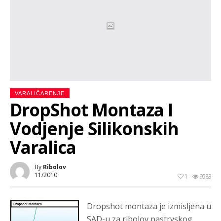
VARALIČARENJE
DropShot Montaza I
Vodjenje Silikonskih
Varalica
By
Ribolov
11/2010
1
9583
Dropshot montaza
je izmisljena u
SAD-u za ribolov pastrvskog