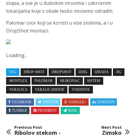
stapa, a sve je u dubokim virovima i zakrcenim
lokacijama koje s obale tesko mozemo odraditi.
Palomar cvor koji se koristi u vise sistema, a i u
DropShot montazi.
Loading
.
.
.
TAG
DROP SHOT
DROPSHOT
DZIG
IZRADA
JIG
MONTAZA
PALOMAR
SILIKONAC
SISTEM
VARALICA
VARALICARENJE
VODJENJE
FACEBOOK
TWITTER
GOOGLE+
LINKEDIN
TUMBLR
PINTEREST
MAIL
Previous Post
Next Post
Ribolov stekom -
Zimsko